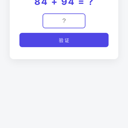
84 + 94 = ?
验 证