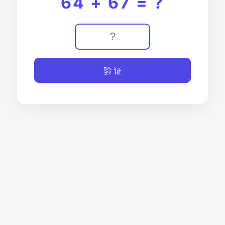
64 + 67 = ?
验 证