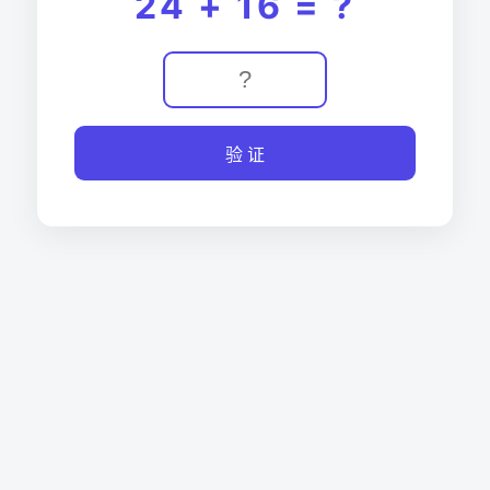
24 + 16 = ?
验 证