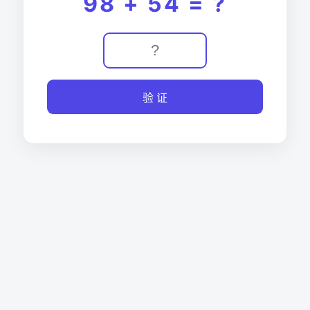
98 + 54 = ?
验 证