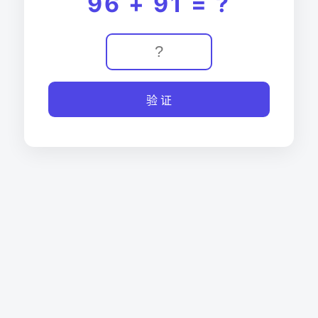
96 + 91 = ?
验 证