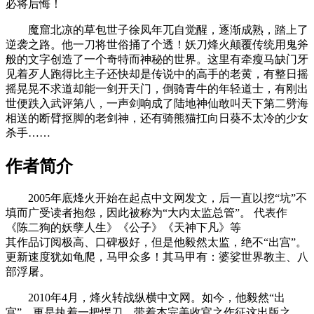
必将后悔！
魔窟北凉的草包世子徐凤年兀自觉醒，逐渐成熟，踏上了
逆袭之路。他一刀将世俗捅了个透！妖刀烽火颠覆传统用鬼斧
般的文字创造了一个奇特而神秘的世界。这里有牵瘦马缺门牙
见着歹人跑得比主子还快却是传说中的高手的老黄，有整日摇
摇晃晃不求道却能一剑开天门，倒骑青牛的年轻道士，有刚出
世便跌入武评第八，一声剑响成了陆地神仙敢叫天下第二劈海
相送的断臂抠脚的老剑神，还有骑熊猫扛向日葵不太冷的少女
杀手……
作者简介
2005年底烽火开始在起点中文网发文，后一直以挖“坑”不
填而广受读者抱怨，因此被称为“大内太监总管”。 代表作
《陈二狗的妖孽人生》《公子》《天神下凡》等
其作品订阅极高、口碑极好，但是他毅然太监，绝不“出宫”。
更新速度犹如龟爬，马甲众多！其马甲有：婆娑世界教主、八
部浮屠。
2010年4月，烽火转战纵横中文网。如今，他毅然“出
宫”，更是执着一把悍刀，带着本完美收官之作征这出版之