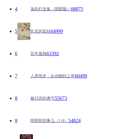
4
68875
鬼吹灯全集（插图版）
5
64999
长安的荔枝
6
63392
百年孤独
7
60499
人类简史：从动物到上帝
8
55673
被讨厌的勇气
9
54824
明朝那些事儿（1-9）