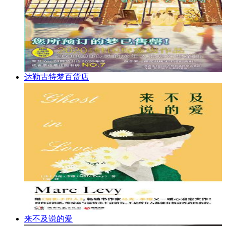
达勒古特梦百货店
来不及说的爱