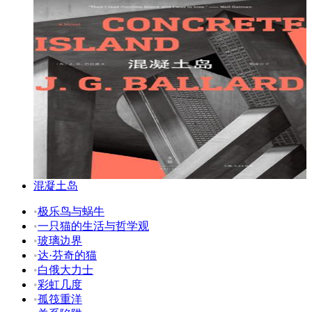
混凝土岛
•
极乐鸟与蜗牛
•
一只猫的生活与哲学观
•
玻璃边界
•
达·芬奇的猫
•
白俄大力士
•
彩虹几度
•
孤筏重洋