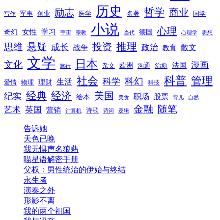
历史
励志
哲学
商业
创业
医学
写作
军事
名著
国学
小说
心理
女性
奇幻
学习
德国
宇宙
宗教
当代
心理学
思想
推理
悬疑
投资
思维
成长
政治
散文
战争
教育
文学
日本
文化
漫画
法国
欧洲
沟通
治愈
杂文
旅行
科普
社会
管理
科幻
科学
生活
理财
爱情
物理
科技
经典
经济
美国
纪实
职场
绘本
股票
美食
育儿
自然
随笔
金融
艺术
英国
营销
诗歌
计算机
诗词
逻辑
告诉她
天色已晚
我无惧声名狼藉
喵星语解密手册
父权：男性统治的伊始与终结
永生者
演奏之外
形影不离
我的两个祖国