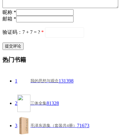
昵称 *
邮箱 *
验证码：7 + 7 = ?
*
热门书籍
1
131398
我的思想与观念
2
81328
三体全集
3
71673
毛泽东选集（套装共4册）