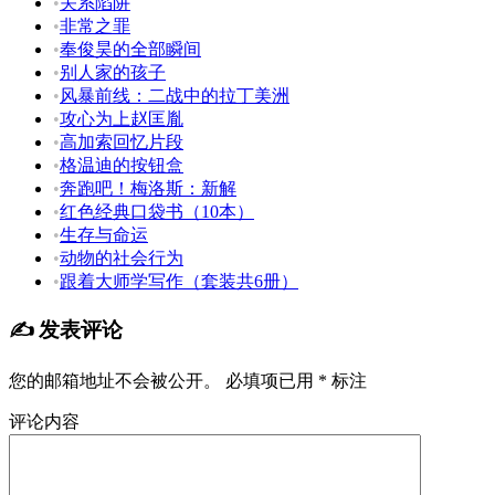
•
关系陷阱
•
非常之罪
•
奉俊昊的全部瞬间
•
别人家的孩子
•
风暴前线：二战中的拉丁美洲
•
攻心为上赵匡胤
•
高加索回忆片段
•
格温迪的按钮盒
•
奔跑吧！梅洛斯：新解
•
红色经典口袋书（10本）
•
生存与命运
•
动物的社会行为
•
跟着大师学写作（套装共6册）
✍️ 发表评论
您的邮箱地址不会被公开。
必填项已用
*
标注
评论内容