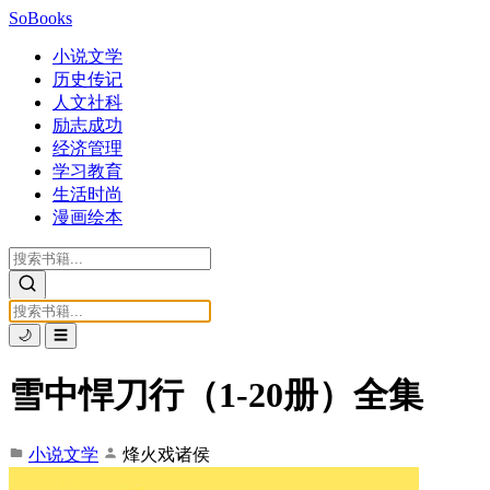
SoBooks
小说文学
历史传记
人文社科
励志成功
经济管理
学习教育
生活时尚
漫画绘本
🌙
☰
雪中悍刀行（1-20册）全集
小说文学
烽火戏诸侯