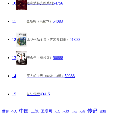
10
54756
哈利波特完整系列
11
54083
金瓶梅（崇祯本）
12
51800
余华作品全集（套装共13册）
13
50888
庆余年（精校版）
14
50366
平凡的世界（套装共3册）
15
49415
认知觉醒
传记
中国
互联网
世界
二战
人物
健康
个人
人文
人生
人类