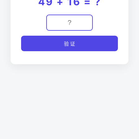
49 + 16 = ?
验 证