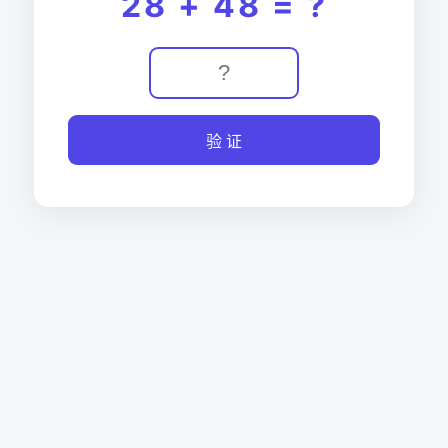
28 + 48 = ?
验 证