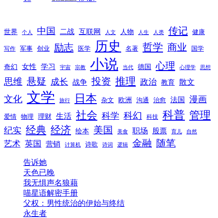
传记
中国
互联网
世界
二战
人物
健康
个人
人文
人生
人类
历史
励志
哲学
商业
创业
医学
写作
军事
名著
国学
小说
心理
女性
奇幻
学习
德国
宇宙
宗教
当代
心理学
思想
推理
悬疑
投资
思维
成长
政治
散文
战争
教育
文学
日本
文化
漫画
法国
欧洲
沟通
治愈
杂文
旅行
科普
社会
管理
科幻
科学
生活
理财
爱情
物理
科技
经典
经济
美国
纪实
职场
绘本
股票
美食
育儿
自然
随笔
金融
艺术
英国
营销
诗歌
计算机
诗词
逻辑
告诉她
天色已晚
我无惧声名狼藉
喵星语解密手册
父权：男性统治的伊始与终结
永生者