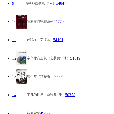
9
54847
明朝那些事儿（1-9）
10
54770
哈利波特完整系列
11
54101
金瓶梅（崇祯本）
12
51819
余华作品全集（套装共13册）
13
50905
庆余年（精校版）
14
50378
平凡的世界（套装共3册）
15
49427
认知觉醒