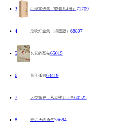
3
71709
毛泽东选集（套装共4册）
4
68897
鬼吹灯全集（插图版）
5
65015
长安的荔枝
6
63419
百年孤独
7
60525
人类简史：从动物到上帝
8
55684
被讨厌的勇气