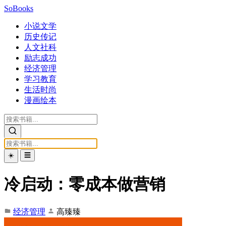
SoBooks
小说文学
历史传记
人文社科
励志成功
经济管理
学习教育
生活时尚
漫画绘本
☀️
☰
冷启动：零成本做营销
经济管理
高臻臻