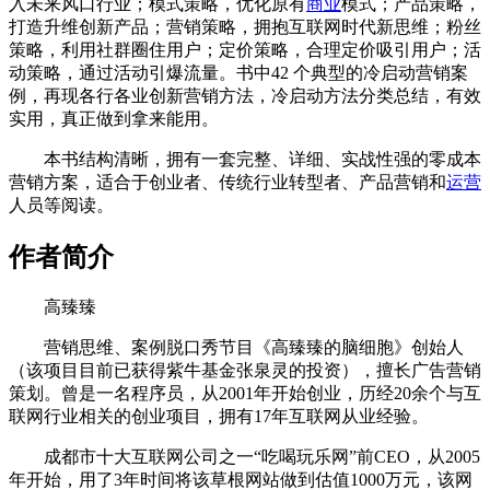
入未来风口行业；模式策略，优化原有
商业
模式；产品策略，
打造升维创新产品；营销策略，拥抱互联网时代新思维；粉丝
策略，利用社群圈住用户；定价策略，合理定价吸引用户；活
动策略，通过活动引爆流量。书中42 个典型的冷启动营销案
例，再现各行各业创新营销方法，冷启动方法分类总结，有效
实用，真正做到拿来能用。
本书结构清晰，拥有一套完整、详细、实战性强的零成本
营销方案，适合于创业者、传统行业转型者、产品营销和
运营
人员等阅读。
作者简介
高臻臻
营销思维、案例脱口秀节目《高臻臻的脑细胞》创始人
（该项目目前已获得紫牛基金张泉灵的投资），擅长广告营销
策划。曾是一名程序员，从2001年开始创业，历经20余个与互
联网行业相关的创业项目，拥有17年互联网从业经验。
成都市十大互联网公司之一“吃喝玩乐网”前CEO，从2005
年开始，用了3年时间将该草根网站做到估值1000万元，该网