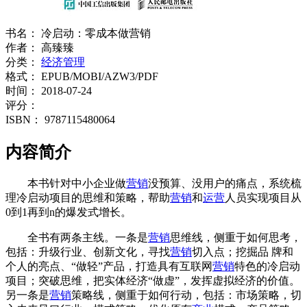
书名：
冷启动：零成本做营销
作者：
高臻臻
分类：
经济管理
格式：
EPUB/MOBI/AZW3/PDF
时间：
2018-07-24
评分：
ISBN：
9787115480064
内容简介
本书针对中小企业做
营销
没预算、没用户的痛点，系统梳
理冷启动项目的思维和策略，帮助
营销
和
运营
人员实现项目从
0到1再到n的爆发式增长。
全书有两条主线。一条是
营销
思维线，侧重于如何思考，
包括：升级行业、创新文化，寻找
营销
切入点；挖掘品 牌和
个人的亮点、“做轻”产品，打造具有互联网
营销
特色的冷启动
项目；突破思维，把实体经济“做虚”，发挥虚拟经济的价值。
另一条是
营销
策略线，侧重于如何行动，包括：市场策略，切