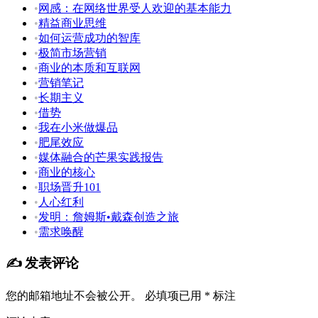
•
网感：在网络世界受人欢迎的基本能力
•
精益商业思维
•
如何运营成功的智库
•
极简市场营销
•
商业的本质和互联网
•
营销笔记
•
长期主义
•
借势
•
我在小米做爆品
•
肥尾效应
•
媒体融合的芒果实践报告
•
商业的核心
•
职场晋升101
•
人心红利
•
发明：詹姆斯•戴森创造之旅
•
需求唤醒
✍️ 发表评论
您的邮箱地址不会被公开。
必填项已用
*
标注