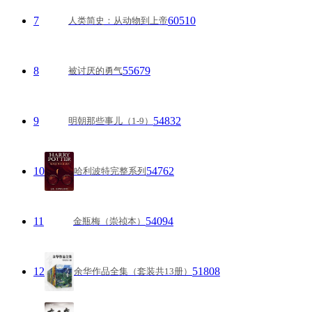
7
60510
人类简史：从动物到上帝
8
55679
被讨厌的勇气
9
54832
明朝那些事儿（1-9）
10
54762
哈利波特完整系列
11
54094
金瓶梅（崇祯本）
12
51808
余华作品全集（套装共13册）