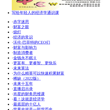
写给年轻人的经济学通识课
•
赤字迷思
•
财富之眼
•
熄灯
•
经济的常识
•
沃伦·巴菲特的CEO们
•
财富与影响力
•
制造消费者
•
金钱永不眠Ⅱ
•
更富有、更睿智、更快乐
•
未来算法
•
为什么精英可以快速积累财富
•
稀缺（2022版）
•
未来十五年
•
直播启示录
•
肖星的财务思维课
•
看！这就是经济学
•
最底层的十亿人
•
世界史就是一部货币史