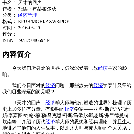
书名：
天才的回声
作者：
托德・布赫霍尔茨
分类：
经济管理
格式：
EPUB/MOBI/AZW3/PDF
时间：
2016-06-29
评分：
ISBN：
9787508669434
内容简介
今天我们所身处的世界，仍深深受着已故
经济
学家的影
响。
我们今日面对的
经济
问题，那些故去的
经济
学泰斗又留给
我们哪些深远的洞见呢？
《天才的回声：
经济
学大师与他们塑造的世界》梳理了历
史上10多位有分量、有影响的
经济
学家——亚当•斯密/马尔萨
斯/李嘉图/约翰•穆 勒/马克思/科斯/马歇尔/凯恩斯/弗里德曼/布
坎南等，介绍了历代
经济
学大师的思想和经典理论，并且生动
地讲述了他们的人生故事，以及此大师与彼大师的个人关系，