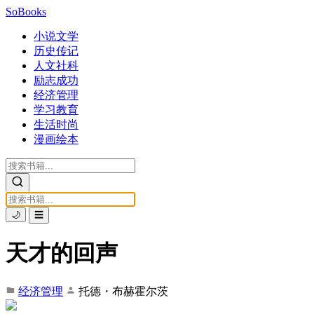
SoBooks
小说文学
历史传记
人文社科
励志成功
经济管理
学习教育
生活时尚
漫画绘本
🌙
☰
天才的回声
经济管理
托德・布赫霍尔茨