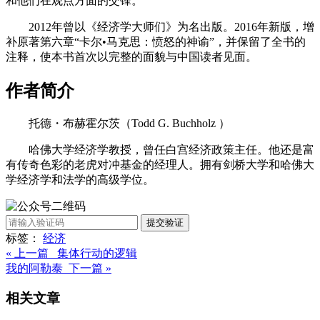
和他们在观点方面的交锋。
2012年曾以《经济学大师们》为名出版。2016年新版，增
补原著第六章“卡尔•马克思：愤怒的神谕”，并保留了全书的
注释，使本书首次以完整的面貌与中国读者见面。
作者简介
托德・布赫霍尔茨（Todd G. Buchholz ）
哈佛大学经济学教授，曾任白宫经济政策主任。他还是富
有传奇色彩的老虎对冲基金的经理人。拥有剑桥大学和哈佛大
学经济学和法学的高级学位。
提交验证
标签：
经济
« 上一篇 集体行动的逻辑
我的阿勒泰 下一篇 »
相关文章