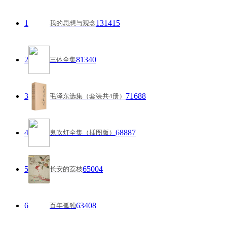
1
131415
我的思想与观念
2
81340
三体全集
3
71688
毛泽东选集（套装共4册）
4
68887
鬼吹灯全集（插图版）
5
65004
长安的荔枝
6
63408
百年孤独