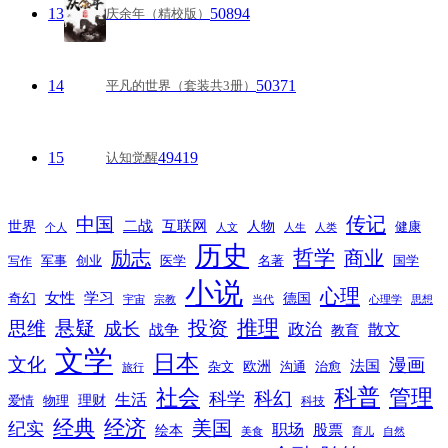
13
50894
庆余年（精校版）
14
50371
平凡的世界（套装共3册）
15
49419
认知觉醒
传记
中国
互联网
世界
二战
人物
健康
个人
人文
人生
人类
历史
励志
哲学
商业
创业
医学
写作
军事
名著
国学
小说
心理
女性
奇幻
学习
德国
宇宙
宗教
当代
心理学
思想
推理
悬疑
投资
思维
成长
政治
散文
战争
教育
文学
日本
文化
漫画
法国
欧洲
沟通
治愈
杂文
旅行
科普
社会
管理
科幻
科学
生活
理财
爱情
物理
科技
经典
经济
美国
纪实
职场
绘本
股票
美食
育儿
自然