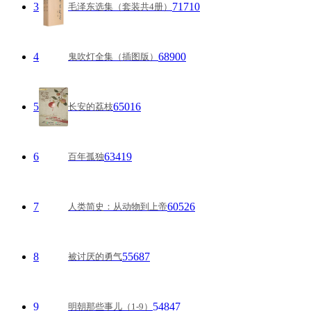
3
71710
毛泽东选集（套装共4册）
4
68900
鬼吹灯全集（插图版）
5
65016
长安的荔枝
6
63419
百年孤独
7
60526
人类简史：从动物到上帝
8
55687
被讨厌的勇气
9
54847
明朝那些事儿（1-9）