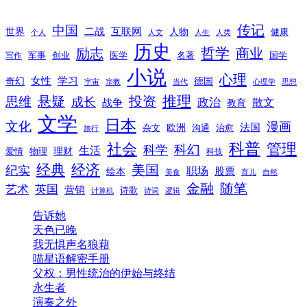
传记
中国
互联网
世界
二战
人物
健康
个人
人文
人生
人类
历史
励志
哲学
商业
创业
医学
写作
军事
名著
国学
小说
心理
女性
奇幻
学习
德国
宇宙
宗教
当代
心理学
思想
推理
悬疑
投资
思维
成长
政治
散文
战争
教育
文学
日本
文化
漫画
法国
欧洲
沟通
治愈
杂文
旅行
科普
社会
管理
科幻
科学
生活
理财
爱情
物理
科技
经典
经济
美国
纪实
职场
绘本
股票
美食
育儿
自然
随笔
金融
艺术
英国
营销
诗歌
计算机
诗词
逻辑
告诉她
天色已晚
我无惧声名狼藉
喵星语解密手册
父权：男性统治的伊始与终结
永生者
演奏之外