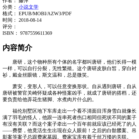
作者：
藤萍
分类：
小说文学
格式：
EPUB/MOBI/AZW3/PDF
时间：
2018-08-14
评分：
ISBN：
9787559611369
内容简介
唐研，这个物种所有个体的名字都叫唐研，他们长得一模
一样，可以自行分裂，无性繁殖。这个唐研皮肤白皙，穿白衬
衫，戴金丝眼镜，斯文温和，总是微笑。
萧安，变形人，可以任意变换形状。自从遇到唐研，自从
唐研被警官关崎怀疑成各种怪案凶手，就成了唐研的搭档，还
要负责给他弄花生猪脚、水煮肉片什么的。
福伦别墅区地下车库走出一个看不清面目浑身雪白就像长
满了羽毛的怪人，他跟一连串死者伤口相同但死状不同的案子
有没有关联？而这个案子牵出一个百年前就应该已经死了的人
——费婴，他竟活生生出现在众人眼前！之后的白骷髅案、吊
影案等案子总跟费家墓园、费家宝库有着千丝万缕的关联。