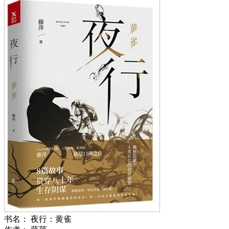
书名：
夜行：黄雀