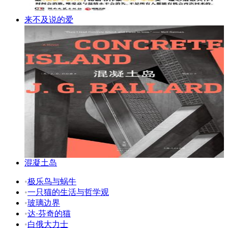
来不及说的爱
混凝土岛
•
极乐鸟与蜗牛
•
一只猫的生活与哲学观
•
玻璃边界
•
达·芬奇的猫
•
白俄大力士