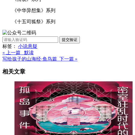
《中华异想集》系列
《十五司狐祭》系列
提交验证
标签：
小说
悬疑
« 上一篇 默读
写给孩子的山海经·鱼鸟篇 下一篇 »
相关文章