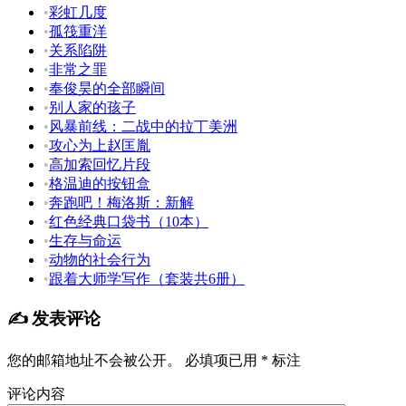
•
彩虹几度
•
孤筏重洋
•
关系陷阱
•
非常之罪
•
奉俊昊的全部瞬间
•
别人家的孩子
•
风暴前线：二战中的拉丁美洲
•
攻心为上赵匡胤
•
高加索回忆片段
•
格温迪的按钮盒
•
奔跑吧！梅洛斯：新解
•
红色经典口袋书（10本）
•
生存与命运
•
动物的社会行为
•
跟着大师学写作（套装共6册）
✍️ 发表评论
您的邮箱地址不会被公开。
必填项已用
*
标注
评论内容