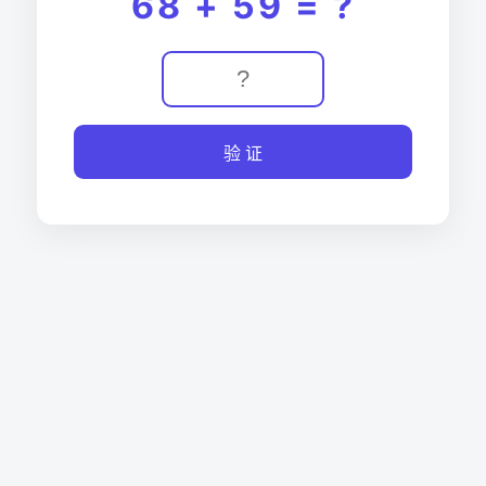
68 + 59 = ?
验 证