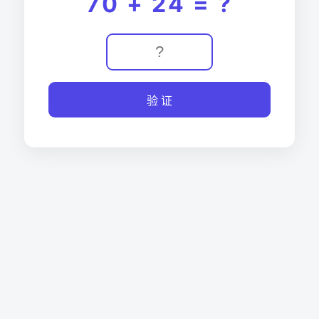
70 + 24 = ?
验 证