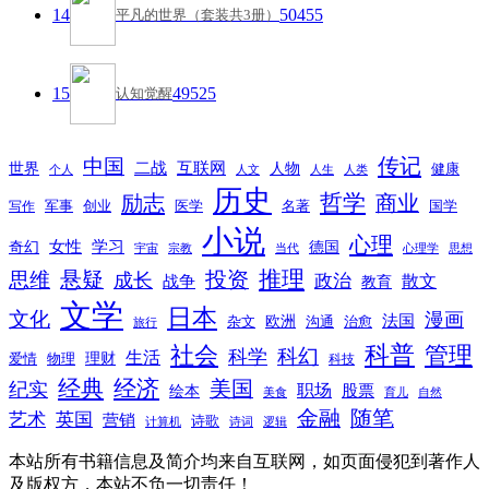
14
50455
平凡的世界（套装共3册）
15
49525
认知觉醒
传记
中国
互联网
世界
二战
人物
健康
个人
人文
人生
人类
历史
励志
哲学
商业
创业
医学
写作
军事
名著
国学
小说
心理
女性
奇幻
学习
德国
宇宙
宗教
当代
心理学
思想
推理
悬疑
投资
思维
成长
政治
散文
战争
教育
文学
日本
文化
漫画
法国
欧洲
沟通
治愈
杂文
旅行
科普
社会
管理
科幻
科学
生活
理财
爱情
物理
科技
经典
经济
美国
纪实
职场
绘本
股票
美食
育儿
自然
随笔
金融
艺术
英国
营销
诗歌
计算机
诗词
逻辑
本站所有书籍信息及简介均来自互联网，如页面侵犯到著作人
及版权方，本站不负一切责任！