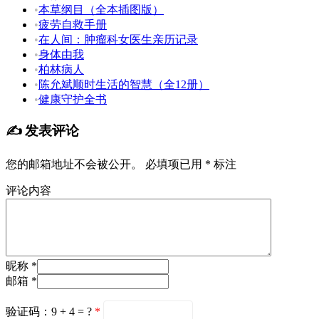
•
本草纲目（全本插图版）
•
疲劳自救手册
•
在人间：肿瘤科女医生亲历记录
•
身体由我
•
柏林病人
•
陈允斌顺时生活的智慧（全12册）
•
健康守护全书
✍️ 发表评论
您的邮箱地址不会被公开。
必填项已用
*
标注
评论内容
昵称 *
邮箱 *
验证码：9 + 4 = ?
*