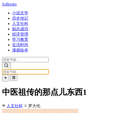
SoBooks
小说文学
历史传记
人文社科
励志成功
经济管理
学习教育
生活时尚
漫画绘本
☀️
☰
中医祖传的那点儿东西1
人文社科
罗大伦