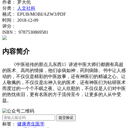
作者：
罗大伦
分类：
人文社科
格式：
EPUB/MOBI/AZW3/PDF
时间：
2018-12-09
评分：
ISBN：
9787530869581
内容简介
《中医祖传的那点儿东西1》讲述中医大师们都拥有高超
的医术、高尚的情操，他们诊病如神，药到病除。书中让人感
动的，不仅仅是精彩的中医故事，还有神医们的精诚之心。让
人敬佩的，不仅仅是出神入化的医术，还有神医们为钻研医术
而度过的一个个不眠之夜。让人欣慰的，不仅仅是人们对中医
的热忱依旧，更有名医的方子流传至今，让更多的人从中受
益。
提交验证
标签：
健康
养生
医学