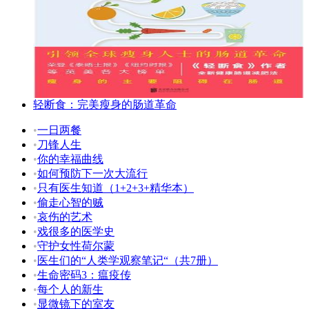
轻断食：完美瘦身的肠道革命
•
一日两餐
•
刀锋人生
•
你的幸福曲线
•
如何预防下一次大流行
•
只有医生知道（1+2+3+精华本）
•
偷走心智的贼
•
哀伤的艺术
•
戏很多的医学史
•
守护女性荷尔蒙
•
医生们的“人类学观察笔记“（共7册）
•
生命密码3：瘟疫传
•
每个人的新生
•
显微镜下的室友