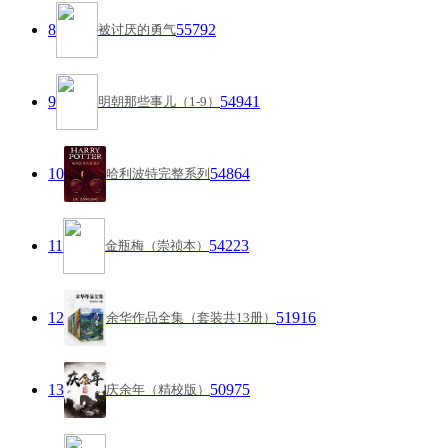
8
55792
被讨厌的勇气
9
54941
明朝那些事儿（1-9）
10
54864
哈利波特完整系列
11
54223
金瓶梅（崇祯本）
12
51916
余华作品全集（套装共13册）
13
50975
庆余年（精校版）