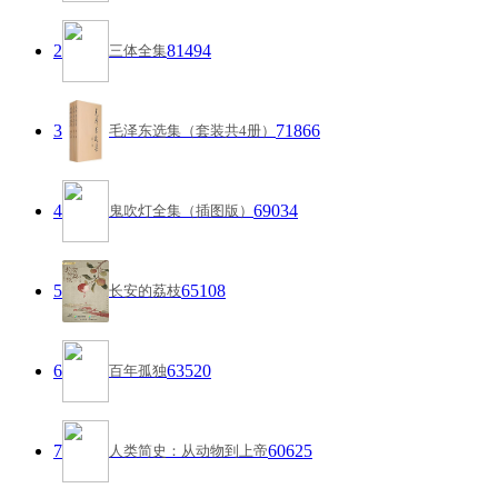
2
81494
三体全集
3
71866
毛泽东选集（套装共4册）
4
69034
鬼吹灯全集（插图版）
5
65108
长安的荔枝
6
63520
百年孤独
7
60625
人类简史：从动物到上帝