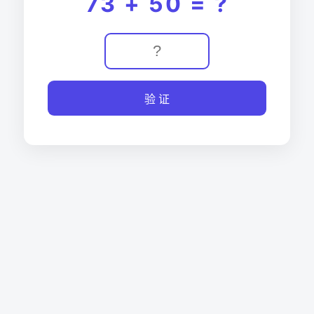
73 + 50 = ?
验 证