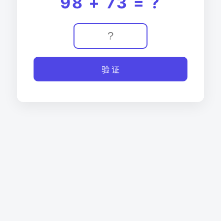
98 + 73 = ?
验 证