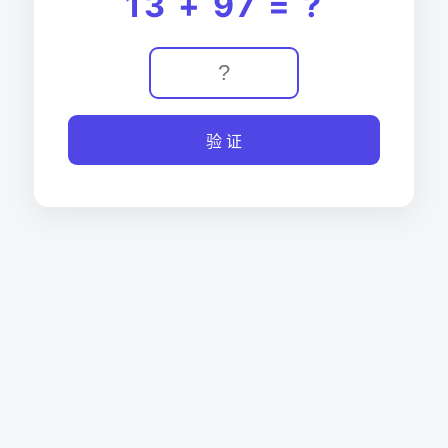
13 + 97 = ?
验 证