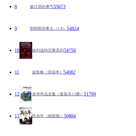
8
55673
被讨厌的勇气
9
54824
明朝那些事儿（1-9）
10
54756
哈利波特完整系列
11
54082
金瓶梅（崇祯本）
12
51799
余华作品全集（套装共13册）
13
50884
庆余年（精校版）