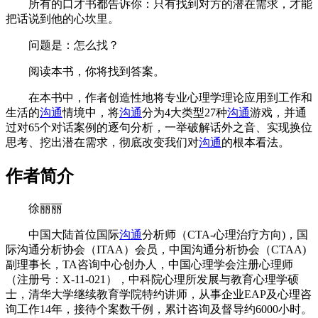
所有的口才书都告诉你：只有找到对方的潜在需求，才能
把话说到他的心坎里。
问题是：怎么找？
阅读本书，你将找到答案。
在本书中，作者创造性地将专业心理学理论应用到工作和
生活的
沟通
情境中，将
沟通
分为4大类型27种
沟通
游戏，并通
过对65个对话案例的逐句分析，一举破解话外之音、实现换位
思考、挖出潜在需求，彻底改变我们对
沟通
的根本看法。
作者简介
徐丽丽
中国大陆首位国际
沟通
分析师（CTA-心理治疗方向)，国
际沟通分析协会（ITAA）会员，中国沟通分析协会（CTAA)
副理事长，TA咨询中心创办人，中国心理学会注册心理师
（注册号：X-11-021），中科院心理所发展与教育心理学硕
士，清华大学继续教育学院特约讲师，从事企业EAP及心理咨
询工作14年，接待个案数千例，累计咨询及督导约6000小时。