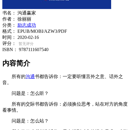
书名：
沟通赢家
作者：
徐丽丽
分类：
励志成功
格式：
EPUB/MOBI/AZW3/PDF
时间：
2020-02-16
评分：
暂无评分
ISBN：
9787111607540
内容简介
所有的
沟通
书都告诉你：一定要听懂言外之意、话外之
音。
问题是：怎么听？
所有的交际书都告诉你：必须换位思考，站在对方的角度
看事情。
问题是：怎么站？