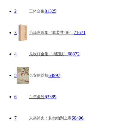
2
81325
三体全集
3
71671
毛泽东选集（套装共4册）
4
68872
鬼吹灯全集（插图版）
5
64997
长安的荔枝
6
63389
百年孤独
7
60496
人类简史：从动物到上帝