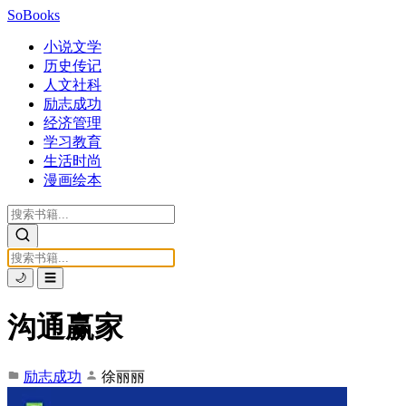
SoBooks
小说文学
历史传记
人文社科
励志成功
经济管理
学习教育
生活时尚
漫画绘本
🌙
☰
沟通赢家
励志成功
徐丽丽