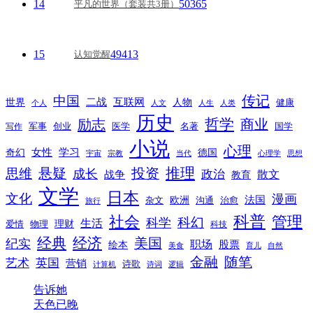
14
50365
平凡的世界（套装共3册）
15
49413
认知觉醒
传记
中国
互联网
世界
二战
人物
健康
个人
人文
人生
人类
历史
励志
哲学
商业
创业
医学
写作
军事
名著
国学
小说
心理
女性
奇幻
学习
德国
宇宙
宗教
当代
心理学
思想
推理
悬疑
投资
思维
成长
政治
散文
战争
教育
文学
日本
文化
漫画
法国
欧洲
沟通
治愈
杂文
旅行
科普
社会
管理
科幻
科学
生活
理财
爱情
物理
科技
经典
经济
美国
纪实
职场
绘本
股票
美食
育儿
自然
随笔
金融
艺术
英国
营销
诗歌
计算机
诗词
逻辑
告诉她
天色已晚