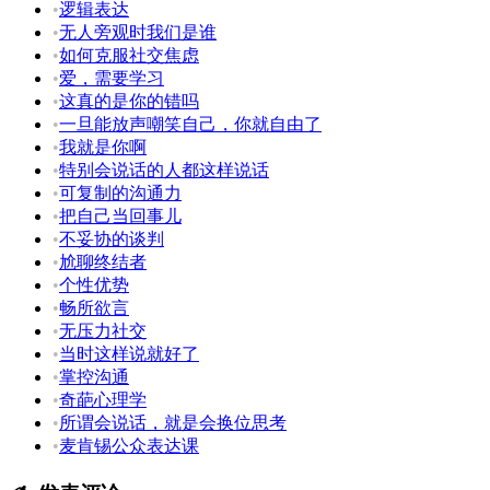
•
逻辑表达
•
无人旁观时我们是谁
•
如何克服社交焦虑
•
爱，需要学习
•
这真的是你的错吗
•
一旦能放声嘲笑自己，你就自由了
•
我就是你啊
•
特别会说话的人都这样说话
•
可复制的沟通力
•
把自己当回事儿
•
不妥协的谈判
•
尬聊终结者
•
个性优势
•
畅所欲言
•
无压力社交
•
当时这样说就好了
•
掌控沟通
•
奇葩心理学
•
所谓会说话，就是会换位思考
•
麦肯锡公众表达课