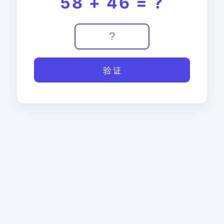
58 + 46 = ?
验 证