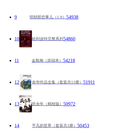
9
54938
明朝那些事儿（1-9）
10
54860
哈利波特完整系列
11
54218
金瓶梅（崇祯本）
12
51911
余华作品全集（套装共13册）
13
50972
庆余年（精校版）
14
50453
平凡的世界（套装共3册）