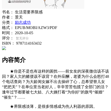
书名：
生活需要界限感
作者：
景天
分类：
励志成功
格式：
EPUB/MOBI/AZW3/PDF
时间：
2020-10-05
评分：
暂无评分
ISBN：
9787114163432
内容简介
★你是不是也有这样的困扰——前女友的深夜微信该不该
回？家人欠的赌债该不该背？在外应酬，老婆为什么会怒打48
个电话查岗？为大龄闺女嫁不出去操碎了心，总希望替儿女
“把把关”？在单位里当老好人，辛辛苦苦包揽了全部门的活？
逢年过节都要被七大姑、八大姨打着“为你好”的旗号“催婚”
“催生”？……
★界限感淡薄，是很多情感成为伤人利器的原因。