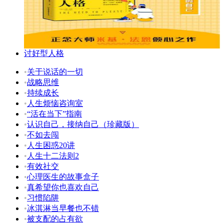
讨好型人格
•
关于说话的一切
•
战略思维
•
持续成长
•
人生烦恼咨询室
•
“活在当下”指南
•
认识自己，接纳自己（珍藏版）
•
不如去闯
•
人生困惑20讲
•
人生十二法则2
•
有效社交
•
心理医生的故事盒子
•
真希望你也喜欢自己
•
习惯陷阱
•
冰淇淋当早餐也不错
•
被支配的占有欲