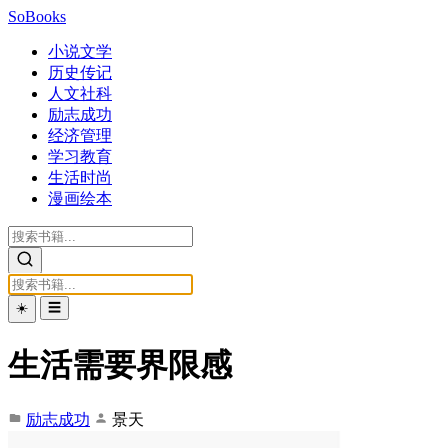
SoBooks
小说文学
历史传记
人文社科
励志成功
经济管理
学习教育
生活时尚
漫画绘本
☀️
☰
生活需要界限感
励志成功
景天