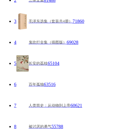
2
81488
三体全集
3
71860
毛泽东选集（套装共4册）
4
69028
鬼吹灯全集（插图版）
5
65104
长安的荔枝
6
63516
百年孤独
7
60621
人类简史：从动物到上帝
8
55788
被讨厌的勇气