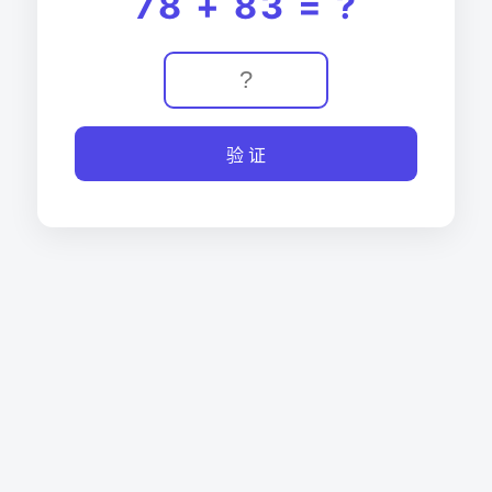
78 + 83 = ?
验 证