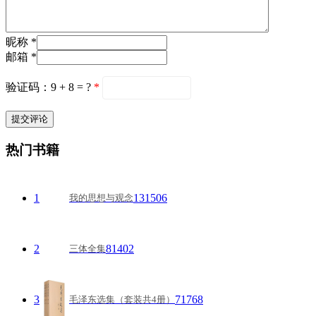
昵称 *
邮箱 *
验证码：9 + 8 = ?
*
热门书籍
1
131506
我的思想与观念
2
81402
三体全集
3
71768
毛泽东选集（套装共4册）