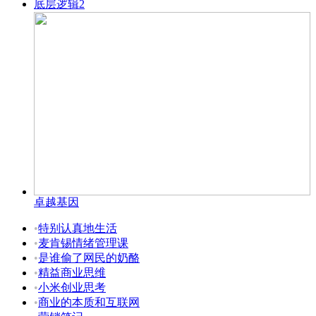
底层逻辑2
卓越基因
•
特别认真地生活
•
麦肯锡情绪管理课
•
是谁偷了网民的奶酪
•
精益商业思维
•
小米创业思考
•
商业的本质和互联网