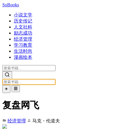
SoBooks
小说文学
历史传记
人文社科
励志成功
经济管理
学习教育
生活时尚
漫画绘本
☀️
☰
复盘网飞
经济管理
马克・伦道夫