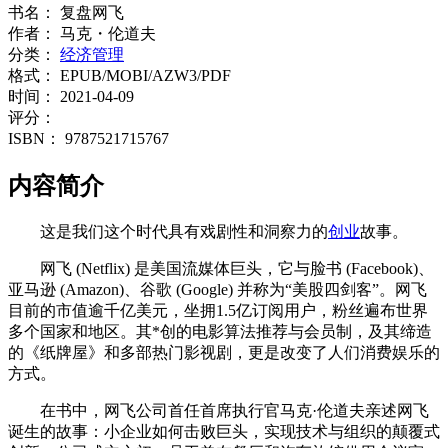
书名：
复盘网飞
作者：
马克・伦道夫
分类：
经济管理
格式：
EPUB/MOBI/AZW3/PDF
时间：
2021-04-09
评分：
ISBN：
9787521715767
内容简介
这是我们这个时代具有戏剧性和洞察力的
创业
故事。
网飞 (Netflix) 是美国流媒体巨头，它与脸书 (Facebook)、
亚马逊 (Amazon)、谷歌 (Google) 并称为“美股四剑客”。网飞
目前的市值逾千亿美元，坐拥1.5亿订阅用户，粉丝遍布世界
多个国家和地区。其*创的电影算法推荐与会员制，及其缔造
的《纸牌屋》和多部热门影视剧，更是改变了人们消费娱乐的
方式。
在书中，网飞公司首任首席执行官马克·伦道夫亲述网飞
诞生的故事：小企业如何击败巨头，实现技术与组织的颠覆式