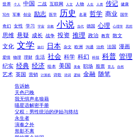
传记
中国
互联网
世界
二战
人物
健康
个人
人文
人生
人类
历史
励志
哲学
商业
创业
医学
写作
军事
名著
国学
小说
心理
女性
奇幻
学习
德国
宇宙
宗教
当代
心理学
思想
推理
悬疑
投资
思维
成长
政治
散文
战争
教育
文学
日本
文化
漫画
法国
欧洲
沟通
治愈
杂文
旅行
科普
社会
管理
科幻
科学
生活
理财
爱情
物理
科技
经典
经济
美国
纪实
职场
绘本
股票
美食
育儿
自然
随笔
金融
艺术
英国
营销
诗歌
计算机
诗词
逻辑
告诉她
天色已晚
我无惧声名狼藉
喵星语解密手册
父权：男性统治的伊始与终结
永生者
演奏之外
形影不离