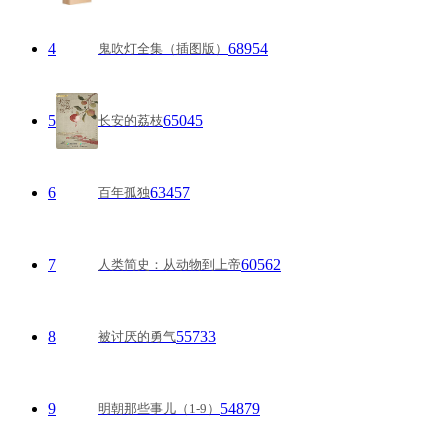
4
68954
鬼吹灯全集（插图版）
5
65045
长安的荔枝
6
63457
百年孤独
7
60562
人类简史：从动物到上帝
8
55733
被讨厌的勇气
9
54879
明朝那些事儿（1-9）