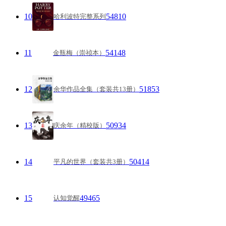
10
54810
哈利波特完整系列
11
54148
金瓶梅（崇祯本）
12
51853
余华作品全集（套装共13册）
13
50934
庆余年（精校版）
14
50414
平凡的世界（套装共3册）
15
49465
认知觉醒