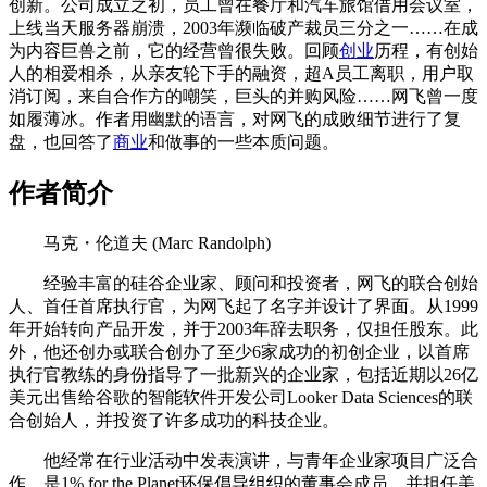
创新。公司成立之初，员工曾在餐厅和汽车旅馆借用会议室，
上线当天服务器崩溃，2003年濒临破产裁员三分之一……在成
为内容巨兽之前，它的经营曾很失败。回顾
创业
历程，有创始
人的相爱相杀，从亲友轮下手的融资，超A员工离职，用户取
消订阅，来自合作方的嘲笑，巨头的并购风险……网飞曾一度
如履薄冰。作者用幽默的语言，对网飞的成败细节进行了复
盘，也回答了
商业
和做事的一些本质问题。
作者简介
马克・伦道夫 (Marc Randolph)
经验丰富的硅谷企业家、顾问和投资者，网飞的联合创始
人、首任首席执行官，为网飞起了名字并设计了界面。从1999
年开始转向产品开发，并于2003年辞去职务，仅担任股东。此
外，他还创办或联合创办了至少6家成功的初创企业，以首席
执行官教练的身份指导了一批新兴的企业家，包括近期以26亿
美元出售给谷歌的智能软件开发公司Looker Data Sciences的联
合创始人，并投资了许多成功的科技企业。
他经常在行业活动中发表演讲，与青年企业家项目广泛合
作，是1% for the Planet环保倡导组织的董事会成员，并担任美