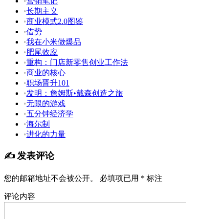
•
营销笔记
•
长期主义
•
商业模式2.0图鉴
•
借势
•
我在小米做爆品
•
肥尾效应
•
重构：门店新零售创业工作法
•
商业的核心
•
职场晋升101
•
发明：詹姆斯•戴森创造之旅
•
无限的游戏
•
五分钟经济学
•
海尔制
•
进化的力量
✍️ 发表评论
您的邮箱地址不会被公开。
必填项已用
*
标注
评论内容