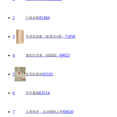
2
81484
三体全集
3
71858
毛泽东选集（套装共4册）
4
69025
鬼吹灯全集（插图版）
5
65102
长安的荔枝
6
63514
百年孤独
7
60620
人类简史：从动物到上帝