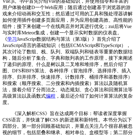
Vue.js。书中首先介绍Vue的基础知识，并使用指令和丰富的
用户体验创建D一个Web应用；随后通过创建基于浏览器的游
戏来介绍动画和交互性；然后通过可用的工具和预处理器讲解
如何使用插件创建多页面应用，并为应用创建高效、高性能的
组件；接下来创建一个在线商店并对其进行优化；zui后将Vue
与实时库Meteor集成，创建一个显示实时数据的仪表盘。
《
学习
JavaScript数据结构与算法（第3版）》首先介绍了
JavaScript语言的基础知识（包括ECMAScript和TypeScript），
其次讨论了数组、栈、队列、双端队列和链表等重要的数据结
构，随后分析了集合、字典和散列表的工作原理，接下来阐述
了递归的原理、什么是树以及二叉堆和堆排序，然后介绍了
图、DFS和BFS算法、各种排序（冒泡排序、选择排序、插入
排序、归并排序、快速排序、计数排序、桶排序和基数排序）
和搜索（顺序搜索、二分搜索和内插搜索）算法以及随机算
法，接着介绍了分而治之、动态规划、贪心算法和回溯算法等
高级算法以及函数式
编程
，最后还介绍了如何计算算法的复杂
度。
《深入解析CSS》旨在达成两个目标：帮读者深度掌握
CSS语言，并快速了解CSS 的新进展和新特性。本书分为以下
四部分。第一部分回顾基础知识，并重点关注几个很容易被忽
视的细节，包括层叠和继承、相对单位、盒模型等；第二部分