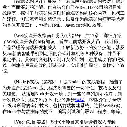
《前端架构设计》展示了一名成熟的前端架构师对前端开
发全面而深刻的理解。作者结合自己在Red Hat公司的项目实
战经历，探讨了前端架构原则和前端架构的核心内容，包括工
作流程、测试流程和文档记录，以及作为前端架构师所要承担
的具体开发工作，包括HTML、JavaScript和CSS等。
《Web安全开发指南》分为5大部分，共17章，详细介绍
了Web安全开发的bi备知识，旨在让前端开发人员、设计师、
产品经理等前端开发相关人士了解新形势下的安全技能，涉及
从zui新的智能手机到老旧的台式计算机等各种设备，并且不
限定平台。具体内容包括：制订安全计划，运用成功的编码实
践，创建有用及高效的测试策略，实现维护周期，查找安全资
源。
《Node.js实战（第2版）》是Node.js的实战教程，涵盖了
为开发产品级Node应用程序所需要的一切特性、技巧以及相
关理念。 从搭建Node开发环境，到一些简单的演示程序，到
开发复杂应用程序所必不可少的异步
编程
。D2版介绍了全栈
kai发者所需的全部技术，包括前端构建系统、选择Web框架、
在Node中与数据库的交互、编写测试和部署Web程序，等等。
《Vue.js项目实战》基于6个项目来引导读者深入理解