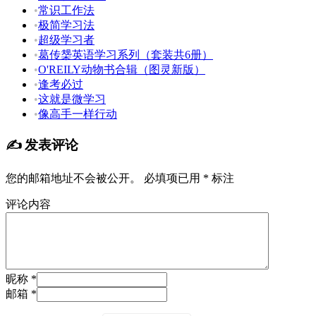
•
常识工作法
•
极简学习法
•
超级学习者
•
葛传椝英语学习系列（套装共6册）
•
O'REILY动物书合辑（图灵新版）
•
逢考必过
•
这就是微学习
•
像高手一样行动
✍️ 发表评论
您的邮箱地址不会被公开。
必填项已用
*
标注
评论内容
昵称 *
邮箱 *