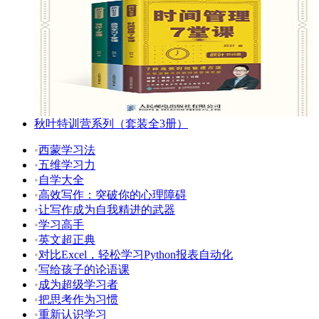
秋叶特训营系列（套装全3册）
•
西蒙学习法
•
五维学习力
•
自学大全
•
高效写作：突破你的心理障碍
•
让写作成为自我精进的武器
•
学习高手
•
英文超正典
•
对比Excel，轻松学习Python报表自动化
•
写给孩子的论语课
•
成为超级学习者
•
把思考作为习惯
•
重新认识学习