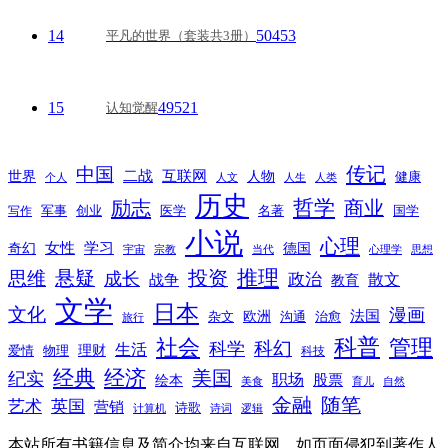
14
50453
平凡的世界（套装共3册）
15
49521
认知觉醒
传记
中国
互联网
世界
二战
人物
健康
个人
人文
人生
人类
历史
励志
哲学
商业
创业
医学
写作
军事
名著
国学
小说
心理
女性
奇幻
学习
德国
宇宙
宗教
当代
心理学
思想
推理
悬疑
投资
思维
成长
政治
散文
战争
教育
文学
日本
文化
漫画
法国
欧洲
沟通
治愈
杂文
旅行
科普
社会
管理
科幻
科学
生活
理财
爱情
物理
科技
经典
经济
美国
纪实
职场
绘本
股票
美食
育儿
自然
随笔
金融
艺术
英国
营销
诗歌
计算机
诗词
逻辑
本站所有书籍信息及简介均来自互联网，如页面侵犯到著作人