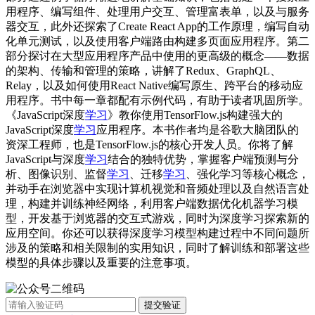
用程序、编写组件、处理用户交互、管理富表单，以及与服务
器交互，此外还探索了Create React App的工作原理，编写自动
化单元测试，以及使用客户端路由构建多页面应用程序。第二
部分探讨在大型应用程序产品中使用的更高级的概念——数据
的架构、传输和管理的策略，讲解了Redux、GraphQL、
Relay，以及如何使用React Native编写原生、跨平台的移动应
用程序。书中每一章都配有示例代码，有助于读者巩固所学。
《JavaScript深度
学习
》教你使用TensorFlow.js构建强大的
JavaScript深度
学习
应用程序。本书作者均是谷歌大脑团队的
资深工程师，也是TensorFlow.js的核心开发人员。你将了解
JavaScript与深度
学习
结合的独特优势，掌握客户端预测与分
析、图像识别、监督
学习
、迁移
学习
、强化学习等核心概念，
并动手在浏览器中实现计算机视觉和音频处理以及自然语言处
理，构建并训练神经网络，利用客户端数据优化机器学习模
型，开发基于浏览器的交互式游戏，同时为深度学习探索新的
应用空间。你还可以获得深度学习模型构建过程中不同问题所
涉及的策略和相关限制的实用知识，同时了解训练和部署这些
模型的具体步骤以及重要的注意事项。
提交验证