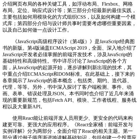
介绍网页布局的各种关键工具，如浮动布局、Flexbox、网格
布局、定位、响应式设计等；第三部分介绍最新的最佳实践，
主要包括如何用模块化的方式组织CSS，以及如何构建一个模
式库；第四部分介绍与设计师共事时需要考虑哪些重要因素，
以及自己如何做一点设计工作。
《JavaScript高级程序设计（第4版）》是JavaScript经典图
书的新版。第4版涵盖ECMAScript 2019，全面、深入地介绍了
JavaScript开发者必须掌握的前端开发技术，涉及JavaScript的
基础特性和高级特性。书中详尽讨论了JavaScript的各个方
面，从JavaScript的起源开始，逐步讲解到新出现的技术，其
中重点介绍ECMAScript和DOM标准。在此基础上，接下来的
各章揭示了JavaScript的基本概念，包括类、期约、迭代器、
代理，等等。另外，书中深入探讨了客户端检测、事件、动
画、表单、错误处理及JSON。本书同时也介绍了近几年来涌
现的重要新规范，包括Fetch API、模块、工作者线程、服务线
程以及大量新API。
使用React能让前端开发人员用更少、更安全的代码来构
建更可靠、更强大的应用程序。《React全家桶：前端开发与
实例详解》分为两部分，全面介绍了React的相关主题。第一
部分通过例子循序渐进地讲解基础知识，包括创建一个投票应