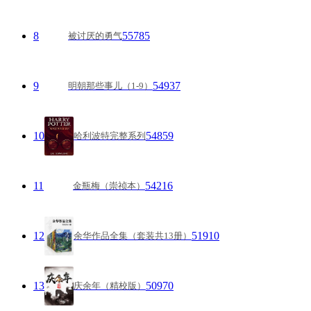
8
55785
被讨厌的勇气
9
54937
明朝那些事儿（1-9）
10
54859
哈利波特完整系列
11
54216
金瓶梅（崇祯本）
12
51910
余华作品全集（套装共13册）
13
50970
庆余年（精校版）