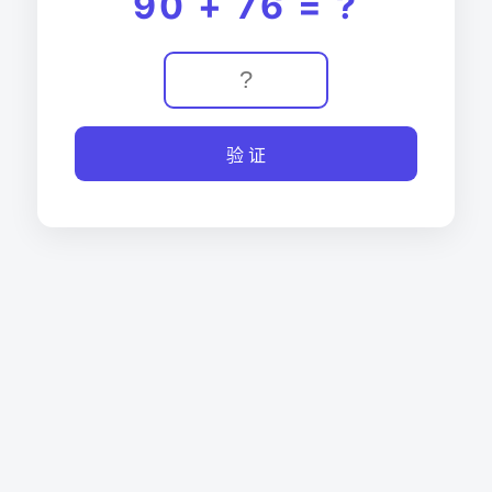
90 + 76 = ?
验 证