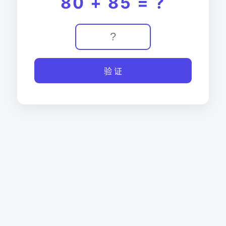
80 + 85 = ?
验 证