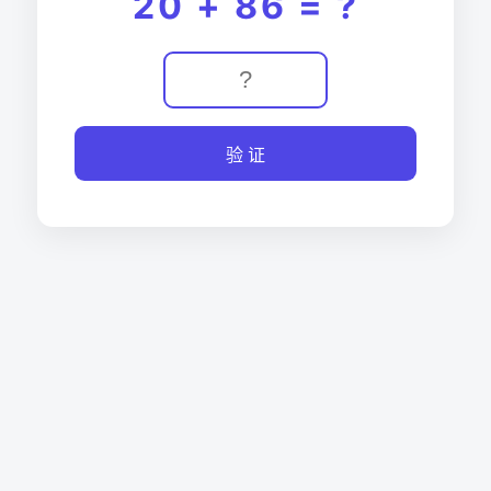
20 + 86 = ?
验 证