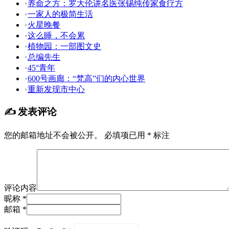
•
养命之方：罗大伦讲名医张锡纯传家食疗方
•
一家人的极简生活
•
火星晚餐
•
这么睡，不会累
•
植物园：一部图文史
•
总编先生
•
45°青年
•
600号画廊：“梵高”们的内心世界
•
重新发现市中心
✍️ 发表评论
您的邮箱地址不会被公开。
必填项已用
*
标注
评论内容
昵称 *
邮箱 *