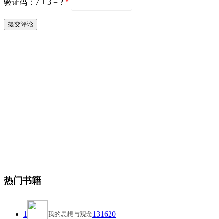
验证码：7 + 3 = ?
*
热门书籍
1
131620
我的思想与观念