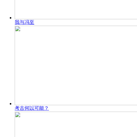
我与冯至
考古何以可能？