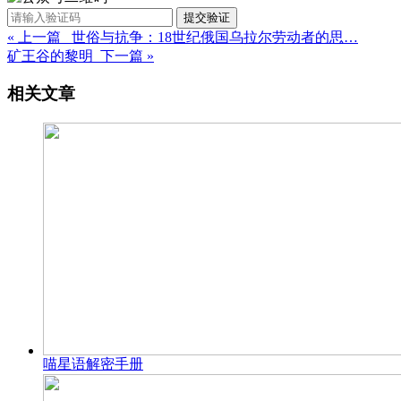
提交验证
« 上一篇 世俗与抗争：18世纪俄国乌拉尔劳动者的思…
矿王谷的黎明 下一篇 »
相关文章
喵星语解密手册