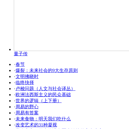
量子传
•
春节
•
爆裂：未来社会的9大生存原则
•
文明拂晓时
•
临终抉择
•
卢梭问题（人文与社会译丛）
•
欧洲法西斯主义的民众基础
•
世界的逻辑（上下册）
•
周易的野心
•
周易有答案
•
未来食物：明天我们吃什么
•
改变艺术的31种凝视