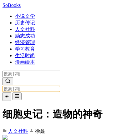
SoBooks
小说文学
历史传记
人文社科
励志成功
经济管理
学习教育
生活时尚
漫画绘本
☀️
☰
细胞史记：造物的神奇
人文社科
徐鑫