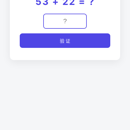
53 + 22 = ?
验 证