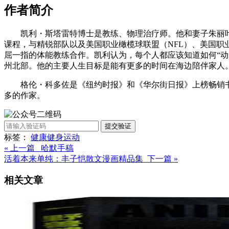
作者简介
凯利・斯塔雷特博士是教练、物理治疗师。他和妻子朱丽
课程，与精锐部队以及美国职业橄榄球联盟（NFL）、美国职
屈一指的体能教练合作。凯利认为，每个人都应该知道如何“动
州北部。他的主要人生目标是能有更多的时间在海边陪伴家人
格伦・科多佐是《纽约时报》和《华尔街日报》上榜畅销
多的作家。
提交验证
标签：
健康
健身
运动
« 上一篇 哈默手稿
活着本来单纯：丰子恺散文漫画精品集 下一篇 »
相关文章