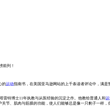
销榜前列！
心的
运动
指南书，在美国亚马逊网站的上千条读者评论中，满是
塔雷特博士11年执教与从医经验的沉淀之作。他教给普通人和
运
护关节、肌肉与筋膜的功能，使人们能够总是像一只豹子一样，