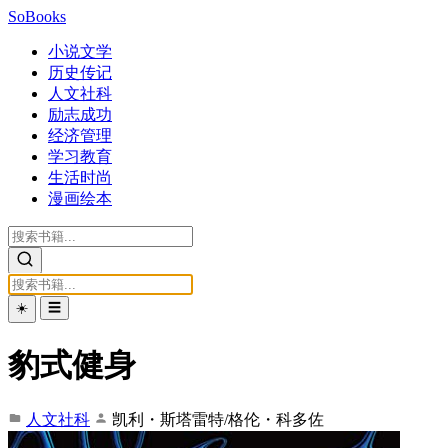
SoBooks
小说文学
历史传记
人文社科
励志成功
经济管理
学习教育
生活时尚
漫画绘本
☀️
☰
豹式健身
人文社科
凯利・斯塔雷特/格伦・科多佐