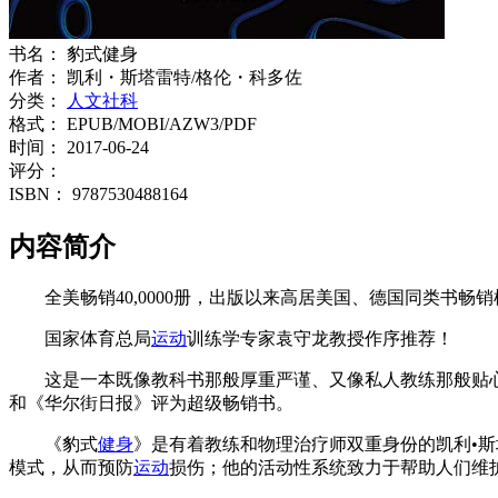
书名：
豹式健身
作者：
凯利・斯塔雷特/格伦・科多佐
分类：
人文社科
格式：
EPUB/MOBI/AZW3/PDF
时间：
2017-06-24
评分：
ISBN：
9787530488164
内容简介
全美畅销40,0000册，出版以来高居美国、德国同类书畅
国家体育总局
运动
训练学专家袁守龙教授作序推荐！
这是一本既像教科书那般厚重严谨、又像私人教练那般贴
和《华尔街日报》评为超级畅销书。
《豹式
健身
》是有着教练和物理治疗师双重身份的凯利•斯
模式，从而预防
运动
损伤；他的活动性系统致力于帮助人们维