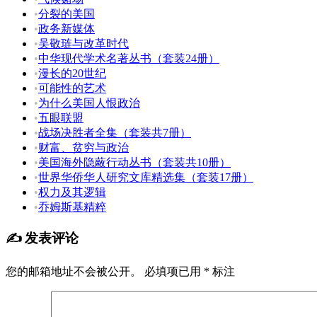
•
分裂的美国
•
政务新媒体
•
吴敬琏与改革时代
•
中华现代学术名著丛书（套装24册）
•
漫长的20世纪
•
可能性的艺术
•
为什么美国人恨政治
•
五眼联盟
•
战场决胜者全集（套装共7册）
•
财富、贫穷与政治
•
美国海外隐蔽行动丛书（套装共10册）
•
世界华侨华人研究文库精选集（套装17册）
•
权力及其逻辑
•
乔姆斯基精粹
✍️ 发表评论
您的邮箱地址不会被公开。
必填项已用
*
标注