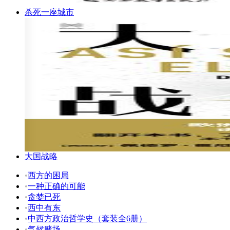
杀死一座城市
大国战略
•
西方的困局
•
一种正确的可能
•
贪婪已死
•
西中有东
•
中西方政治哲学史（套装全6册）
•
气候赌场