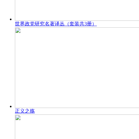
世界政党研究名著译丛（套装共3册）
正义之殇