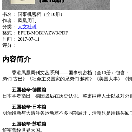
书名：
国事机密档（全10册）
作者：
凤凰周刊
分类：
人文社科
格式：
EPUB/MOBI/AZW3/PDF
时间：
2017-07-11
评分：
内容简介
香港凤凰周刊文丛系列——国事机密档（全10册）包含：
弟们 古巴》《社会主义国家的兄弟们 越南》《美国大事》《
五国秘辛·德国篇
日本学者指出，德国战后在历史认识、整肃纳粹人士以及对外
五国秘辛·日本篇
明治维新与大清洋务运动差不多同期展开，清朝只是用钱买回
五国秘辛·苏联篇
解密曾经世界大国。