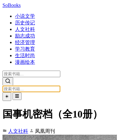
SoBooks
小说文学
历史传记
人文社科
励志成功
经济管理
学习教育
生活时尚
漫画绘本
☀️
☰
国事机密档（全10册）
人文社科
凤凰周刊