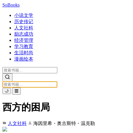
SoBooks
小说文学
历史传记
人文社科
励志成功
经济管理
学习教育
生活时尚
漫画绘本
🌙
☰
西方的困局
人文社科
海因里希・奥古斯特・温克勒