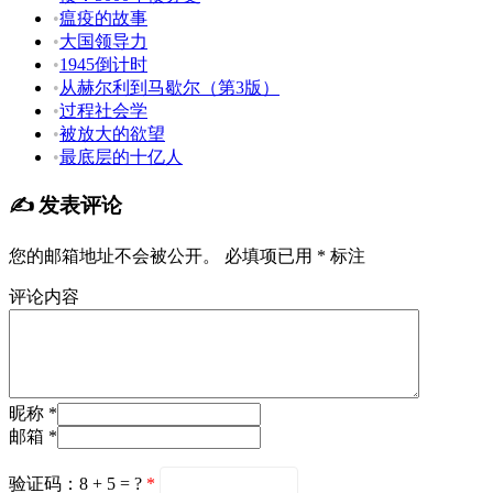
•
瘟疫的故事
•
大国领导力
•
1945倒计时
•
从赫尔利到马歇尔（第3版）
•
过程社会学
•
被放大的欲望
•
最底层的十亿人
✍️ 发表评论
您的邮箱地址不会被公开。
必填项已用
*
标注
评论内容
昵称 *
邮箱 *
验证码：8 + 5 = ?
*