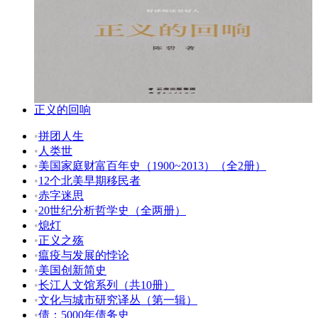
正义的回响
•
拼团人生
•
人类世
•
美国家庭财富百年史（1900~2013）（全2册）
•
12个北美早期移民者
•
赤字迷思
•
20世纪分析哲学史（全两册）
•
熄灯
•
正义之殇
•
瘟疫与发展的悖论
•
美国创新简史
•
长江人文馆系列（共10册）
•
文化与城市研究译丛（第一辑）
•
债：5000年债务史