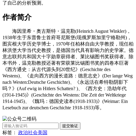
了自己的分析预测。
作者简介
海因里希・奥古斯特・温克勒(Heinrich August Winkler)，
1938年生于东普鲁士首府哥尼斯堡(现俄罗斯加里宁格勒州)，
图宾根大学历史学博士，1970年任柏林自由大学教授，现任柏
林洪堡大学当代史教授，是德国当代具有影响力的史学家。德
意志联邦共和国大十字勋章获得者、莱比锡图书奖获得者。除
本书外，温克勒教授还著有荣获莱比锡图书奖的四卷本巨著
《西方通史：从古代源头到20世纪》(Geschichte des
Westens)、《走向西方的漫长道路：德意志史》(Der lange Weg
nach Westen:Deutsche Geschichte)、《永远活在希特勒阴影下
吗？》(Auf ewig in Hitlers Schatten? )、《西方史：浩劫年代
(1914-1945)》(Geschichte des Westens: Die Zeit der Weltkriege
1914-1945)、《魏玛：德国史读本(1918-1933)》(Weimar: Ein
Lesebuch zur deutschen Geschichte 1918-1933)等。
提交验证
标签：
政治
社会
美国