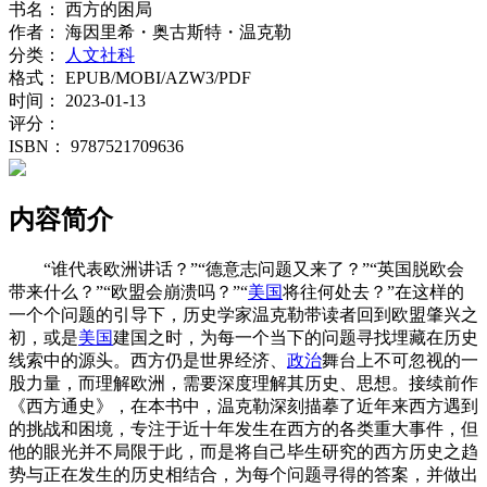
书名：
西方的困局
作者：
海因里希・奥古斯特・温克勒
分类：
人文社科
格式：
EPUB/MOBI/AZW3/PDF
时间：
2023-01-13
评分：
ISBN：
9787521709636
内容简介
“谁代表欧洲讲话？”“德意志问题又来了？”“英国脱欧会
带来什么？”“欧盟会崩溃吗？”“
美国
将往何处去？”在这样的
一个个问题的引导下，历史学家温克勒带读者回到欧盟肇兴之
初，或是
美国
建国之时，为每一个当下的问题寻找埋藏在历史
线索中的源头。西方仍是世界经济、
政治
舞台上不可忽视的一
股力量，而理解欧洲，需要深度理解其历史、思想。接续前作
《西方通史》，在本书中，温克勒深刻描摹了近年来西方遇到
的挑战和困境，专注于近十年发生在西方的各类重大事件，但
他的眼光并不局限于此，而是将自己毕生研究的西方历史之趋
势与正在发生的历史相结合，为每个问题寻得的答案，并做出