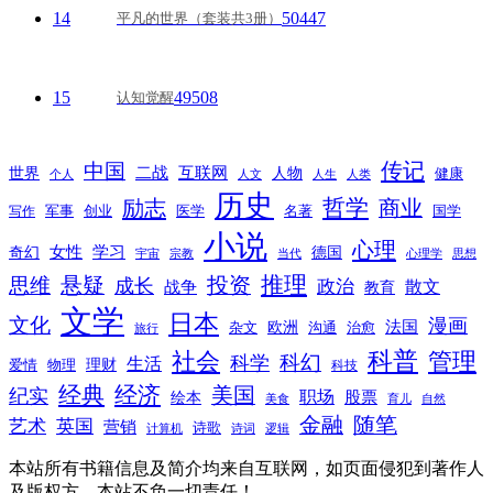
14
50447
平凡的世界（套装共3册）
15
49508
认知觉醒
传记
中国
互联网
世界
二战
人物
健康
个人
人文
人生
人类
历史
励志
哲学
商业
创业
医学
写作
军事
名著
国学
小说
心理
女性
奇幻
学习
德国
宇宙
宗教
当代
心理学
思想
推理
悬疑
投资
思维
成长
政治
散文
战争
教育
文学
日本
文化
漫画
法国
欧洲
沟通
治愈
杂文
旅行
科普
社会
管理
科幻
科学
生活
理财
爱情
物理
科技
经典
经济
美国
纪实
职场
绘本
股票
美食
育儿
自然
随笔
金融
艺术
英国
营销
诗歌
计算机
诗词
逻辑
本站所有书籍信息及简介均来自互联网，如页面侵犯到著作人
及版权方，本站不负一切责任！