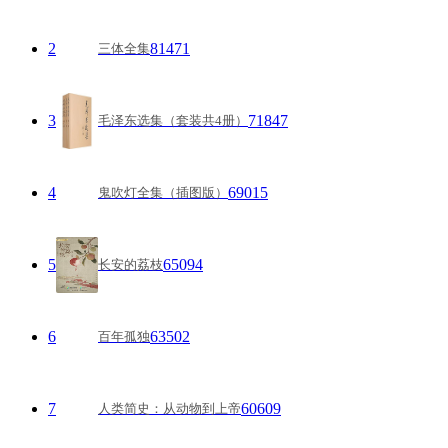
2
81471
三体全集
3
71847
毛泽东选集（套装共4册）
4
69015
鬼吹灯全集（插图版）
5
65094
长安的荔枝
6
63502
百年孤独
7
60609
人类简史：从动物到上帝