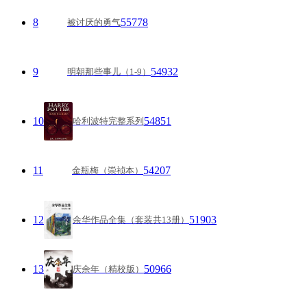
8
55778
被讨厌的勇气
9
54932
明朝那些事儿（1-9）
10
54851
哈利波特完整系列
11
54207
金瓶梅（崇祯本）
12
51903
余华作品全集（套装共13册）
13
50966
庆余年（精校版）