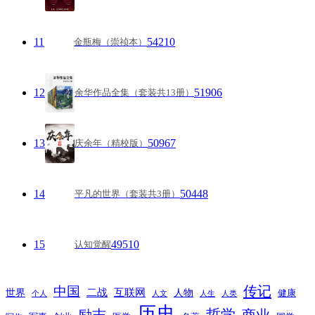
11
54210
金瓶梅（崇祯本）
12
51906
余华作品全集（套装共13册）
13
50967
庆余年（精校版）
14
50448
平凡的世界（套装共3册）
15
49510
认知觉醒
传记
中国
互联网
世界
二战
人物
健康
个人
人文
人生
人类
历史
励志
哲学
商业