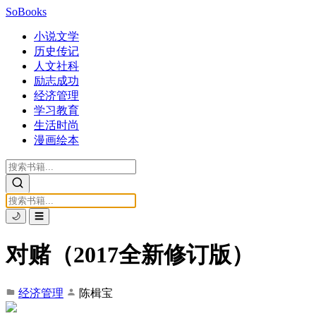
SoBooks
小说文学
历史传记
人文社科
励志成功
经济管理
学习教育
生活时尚
漫画绘本
🌙
☰
对赌（2017全新修订版）
经济管理
陈楫宝