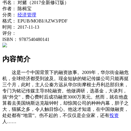
书名：
对赌（2017全新修订版）
作者：
陈楫宝
分类：
经济管理
格式：
EPUB/MOBI/AZW3/PDF
时间：
2017-11-13
评分：
ISBN：
9787540480141
内容简介
这是一个中国背景下的融资故事。2009年，华尔街金融危
机，全球经济都受到波及。现金短缺的铭记传媒公司只能再挺
三个月，此时，主人公秦方远从华尔街摩根士丹利总部归来，
专门为铭记传媒主导B轮融资。他做调研，选基金，大谈判，
搞“外交”，费心费时后成功融资3000万美元。然而，就在他盘
算着去美国纳斯达克敲钟时，却惊闻公司的种种内幕，胆子之
大，猫腻之多，令人触目惊心。他这才知道，在中国做融资，
处处都有“地雷”。伤不起的，不仅仅是企业家，还有
投资
人……