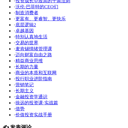
•
投资成长型股票的十条法则
•
沃伦·巴菲特的CEO们
•
制造消费者
•
更富有、更睿智、更快乐
•
底层逻辑2
•
卓越基因
•
特别认真地生活
•
交易的世界
•
麦肯锡情绪管理课
•
迈向财富自由之路
•
精益商业思维
•
长期的力量
•
商业的本质和互联网
•
投行职业进阶指南
•
营销笔记
•
长期主义
•
金融投资学通识
•
徐远的投资课·实战篇
•
借势
•
价值投资实战手册
✍️ 发表评论