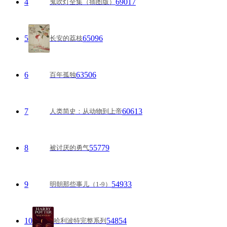
4
69017
鬼吹灯全集（插图版）
5
65096
长安的荔枝
6
63506
百年孤独
7
60613
人类简史：从动物到上帝
8
55779
被讨厌的勇气
9
54933
明朝那些事儿（1-9）
10
54854
哈利波特完整系列