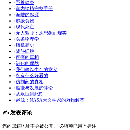
•
野兽健身
•
室内绿植完整手册
•
海陆的起源
•
超级食物
•
现代死亡
•
无人驾驶：从想象到现实
•
头条物理学
•
脑机简史
•
战斗细胞
•
疼痛的真相
•
进化的偶然
•
我们赖以生存的意义
•
鸟有什么好看的
•
仿制药的真相
•
瘟疫与发展的悖论
•
从永恒到此刻
•
起源：NASA天文学家的万物解答
✍️ 发表评论
您的邮箱地址不会被公开。
必填项已用
*
标注