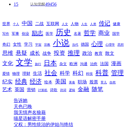
15
49456
认知觉醒
传记
中国
互联网
世界
二战
人物
健康
个人
人文
人生
人类
历史
励志
哲学
商业
创业
医学
写作
军事
名著
国学
小说
心理
女性
奇幻
学习
德国
宇宙
宗教
当代
心理学
思想
推理
悬疑
投资
思维
成长
政治
散文
战争
教育
文学
日本
文化
漫画
法国
欧洲
沟通
治愈
杂文
旅行
科普
社会
管理
科幻
科学
生活
理财
爱情
物理
科技
经典
经济
美国
纪实
职场
绘本
股票
美食
育儿
自然
随笔
金融
艺术
英国
营销
诗歌
计算机
诗词
逻辑
告诉她
天色已晚
我无惧声名狼藉
喵星语解密手册
父权：男性统治的伊始与终结