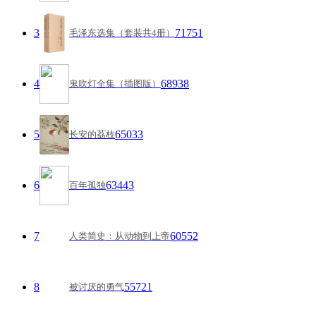
3
71751
毛泽东选集（套装共4册）
4
68938
鬼吹灯全集（插图版）
5
65033
长安的荔枝
6
63443
百年孤独
7
60552
人类简史：从动物到上帝
8
55721
被讨厌的勇气