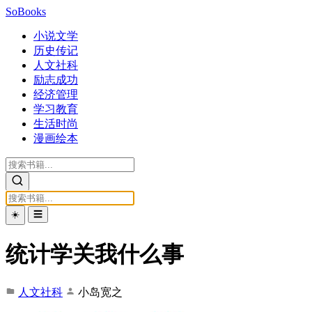
SoBooks
小说文学
历史传记
人文社科
励志成功
经济管理
学习教育
生活时尚
漫画绘本
☀️
☰
统计学关我什么事
人文社科
小岛宽之