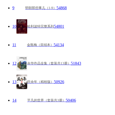
9
54868
明朝那些事儿（1-9）
10
54801
哈利波特完整系列
11
54134
金瓶梅（崇祯本）
12
51843
余华作品全集（套装共13册）
13
50926
庆余年（精校版）
14
50406
平凡的世界（套装共3册）