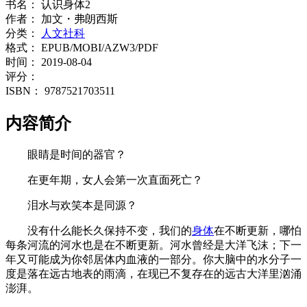
书名：
认识身体2
作者：
加文・弗朗西斯
分类：
人文社科
格式：
EPUB/MOBI/AZW3/PDF
时间：
2019-08-04
评分：
ISBN：
9787521703511
内容简介
眼睛是时间的器官？
在更年期，女人会第一次直面死亡？
泪水与欢笑本是同源？
没有什么能长久保持不变，我们的
身体
在不断更新，哪怕
每条河流的河水也是在不断更新。河水曾经是大洋飞沫；下一
年又可能成为你邻居体内血液的一部分。你大脑中的水分子一
度是落在远古地表的雨滴，在现已不复存在的远古大洋里汹涌
澎湃。