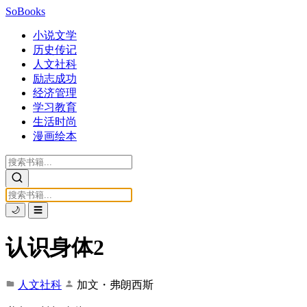
SoBooks
小说文学
历史传记
人文社科
励志成功
经济管理
学习教育
生活时尚
漫画绘本
🌙
☰
认识身体2
人文社科
加文・弗朗西斯