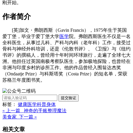
刚开始。
作者简介
[英]加文・弗朗西斯（Gavin Francis），1975年生于英国
爱丁堡，毕业于爱丁堡大学
医学
院。弗朗西斯医生不仅是一名
全科医生，从事过儿科、产科与内科（老年科）工作，接受过
骨科与神经外科培训，还是《伦敦书评》、《卫报》与《纽约
书评》的撰稿人，曾经用十年时间环球旅行，走遍了全球七大
洲。他担任过英国南极考察队医生，参加极地探险，也曾经在
非洲与印度乡村的诊所工作。他的作品曾经入围翁达杰奖
（Ondaatje Prize）与科斯塔奖（Costa Prize）的短名单，荣获
苏格兰年度图书奖。
提交验证
标签：
健康
医学
科普
身体
« 上一篇 神奇的手账整理魔法
美食家 下一篇 »
相关文章