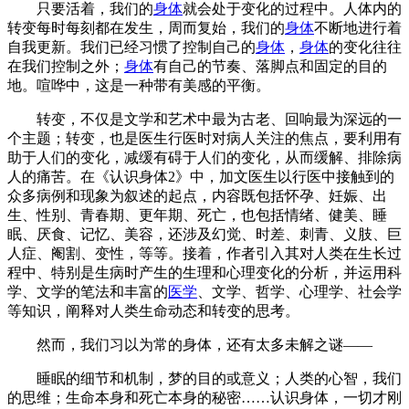
只要活着，我们的
身体
就会处于变化的过程中。人体内的
转变每时每刻都在发生，周而复始，我们的
身体
不断地进行着
自我更新。我们已经习惯了控制自己的
身体
，
身体
的变化往往
在我们控制之外；
身体
有自己的节奏、落脚点和固定的目的
地。喧哗中，这是一种带有美感的平衡。
转变，不仅是文学和艺术中最为古老、回响最为深远的一
个主题；转变，也是医生行医时对病人关注的焦点，要利用有
助于人们的变化，减缓有碍于人们的变化，从而缓解、排除病
人的痛苦。在《认识身体2》中，加文医生以行医中接触到的
众多病例和现象为叙述的起点，内容既包括怀孕、妊娠、出
生、性别、青春期、更年期、死亡，也包括情绪、健美、睡
眠、厌食、记忆、美容，还涉及幻觉、时差、刺青、义肢、巨
人症、阉割、变性，等等。接着，作者引入其对人类在生长过
程中、特别是生病时产生的生理和心理变化的分析，并运用科
学、文学的笔法和丰富的
医学
、文学、哲学、心理学、社会学
等知识，阐释对人类生命动态和转变的思考。
然而，我们习以为常的身体，还有太多未解之谜——
睡眠的细节和机制，梦的目的或意义；人类的心智，我们
的思维；生命本身和死亡本身的秘密……认识身体，一切才刚