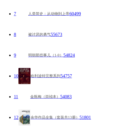
7
60499
人类简史：从动物到上帝
8
55673
被讨厌的勇气
9
54824
明朝那些事儿（1-9）
10
54757
哈利波特完整系列
11
54083
金瓶梅（崇祯本）
12
51801
余华作品全集（套装共13册）