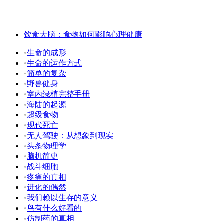
饮食大脑：食物如何影响心理健康
•
生命的成形
•
生命的运作方式
•
简单的复杂
•
野兽健身
•
室内绿植完整手册
•
海陆的起源
•
超级食物
•
现代死亡
•
无人驾驶：从想象到现实
•
头条物理学
•
脑机简史
•
战斗细胞
•
疼痛的真相
•
进化的偶然
•
我们赖以生存的意义
•
鸟有什么好看的
•
仿制药的真相