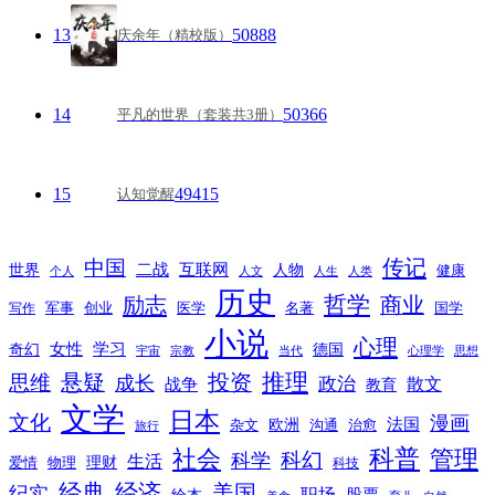
13
50888
庆余年（精校版）
14
50366
平凡的世界（套装共3册）
15
49415
认知觉醒
传记
中国
互联网
世界
二战
人物
健康
个人
人文
人生
人类
历史
励志
哲学
商业
创业
医学
写作
军事
名著
国学
小说
心理
女性
奇幻
学习
德国
宇宙
宗教
当代
心理学
思想
推理
悬疑
投资
思维
成长
政治
散文
战争
教育
文学
日本
文化
漫画
法国
欧洲
沟通
治愈
杂文
旅行
科普
社会
管理
科幻
科学
生活
理财
爱情
物理
科技
经典
经济
美国
纪实
职场
绘本
股票