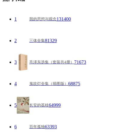
1
131400
我的思想与观念
2
81329
三体全集
3
71673
毛泽东选集（套装共4册）
4
68875
鬼吹灯全集（插图版）
5
64999
长安的荔枝
6
63393
百年孤独