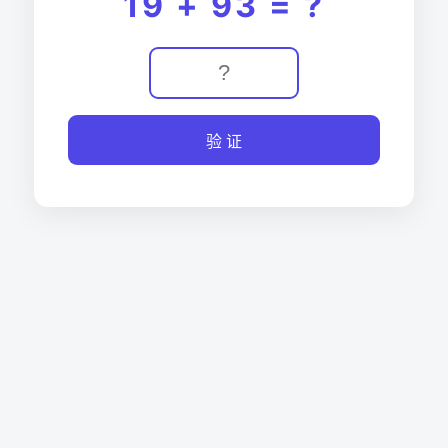
19 + 93 = ?
验 证