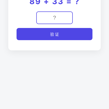
89 + 33 = ?
验 证