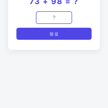
73 + 98 = ?
验 证