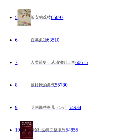
5
65097
长安的荔枝
6
63510
百年孤独
7
60615
人类简史：从动物到上帝
8
55780
被讨厌的勇气
9
54934
明朝那些事儿（1-9）
10
54855
哈利波特完整系列