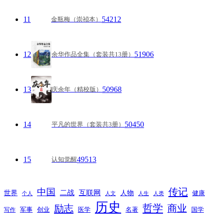
11
54212
金瓶梅（崇祯本）
12
51906
余华作品全集（套装共13册）
13
50968
庆余年（精校版）
14
50450
平凡的世界（套装共3册）
15
49513
认知觉醒
传记
中国
互联网
世界
二战
人物
健康
个人
人文
人生
人类
历史
励志
哲学
商业
创业
医学
写作
军事
名著
国学