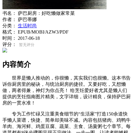
书名：
萨巴厨房：好吃懒做家常菜
作者：
萨巴蒂娜
分类：
生活时尚
格式：
EPUB/MOBI/AZW3/PDF
时间：
2017-06-18
评分：
暂无评分
内容简介
世界是懒人推动的，你很懒，其实我们也很懒。这本书告
诉你厨房里的秘诀，与统治厨房的捷径。又要好吃，又想懒
做，两者得兼，神灯为你点亮！ 给烹饪爱好者尤其是懒人们
提供的烹饪指南图片精美，文字详细，设计精良，保持萨巴厨
房的一贯水准！
专为工作忙碌又注重美食细节的“生活家”打造150余道快
手懒人菜谱，快捷、简单却美味不减。内容包括猪肉、鸡鸭牛
羊肉、海河鲜、鸡蛋豆腐、蔬菜、主食、汤羹粥七个章节。每
道菜都有8张步骤图呈现正宗做法，一步一图，让读者能够根