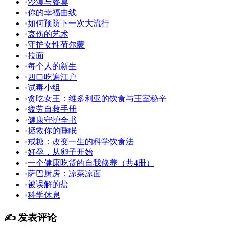
•
沙漠与餐桌
•
你的幸福曲线
•
如何预防下一次大流行
•
哀伤的艺术
•
守护女性荷尔蒙
•
拉面
•
每个人的新生
•
四口吃遍江户
•
试毒小组
•
贪吃女王：维多利亚的饮食与王室秘辛
•
疲劳自救手册
•
健康守护全书
•
拯救你的睡眠
•
戒糖：改变一生的科学饮食法
•
好孕，从卵子开始
•
一个健康吃货的自我修养（共4册）
•
萨巴厨房：凉菜凉面
•
被误解的盐
•
科学休息
✍️ 发表评论