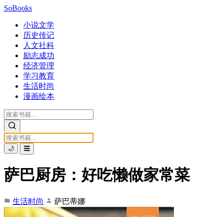
SoBooks
小说文学
历史传记
人文社科
励志成功
经济管理
学习教育
生活时尚
漫画绘本
🌙
☰
萨巴厨房：好吃懒做家常菜
生活时尚
萨巴蒂娜