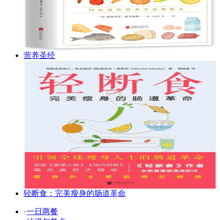
营养圣经
轻断食：完美瘦身的肠道革命
•
一日两餐