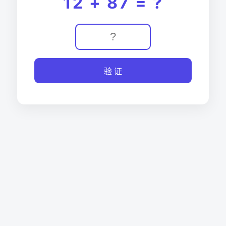
12 + 87 = ?
验 证